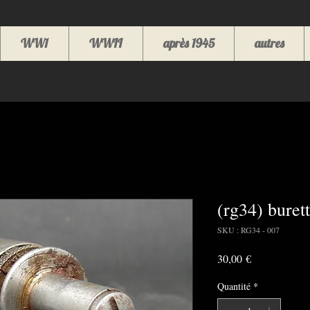
WW1
WWII
après 1945
autres
(rg34) bure
SKU : RG34 - 007
Prix
30,00 €
Quantité
*