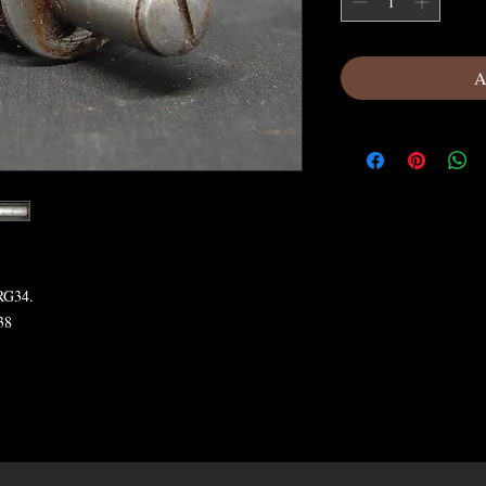
A
 RG34.
38