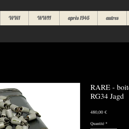
WW1
WWII
après 1945
autres
RARE - boite
RG34 Jagd
Prix
480,00 €
Quantité
*