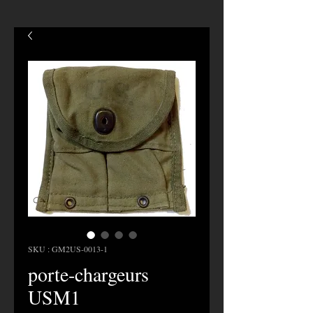
SKU : GM2US-0013-1
porte-chargeurs
USM1