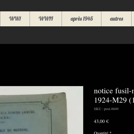
WW1
WWII
après 1945
autres
notice fusil
1924-M29 (
SKU : post-0049
Prix
43,00 €
Quantité
*