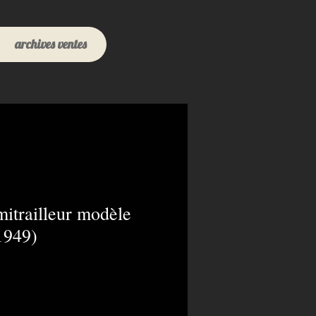
archives ventes
-mitrailleur modèle
1949)