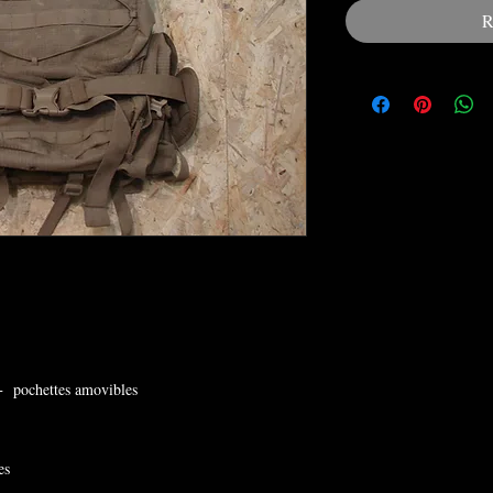
R
 + pochettes amovibles
es