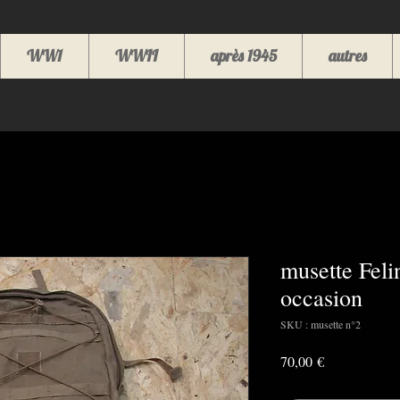
WW1
WWII
après 1945
autres
musette Feli
occasion
SKU : musette n°2
Prix
70,00 €