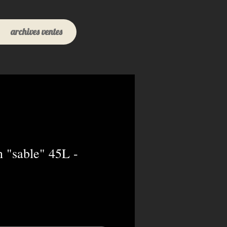
archives ventes
n "sable" 45L -