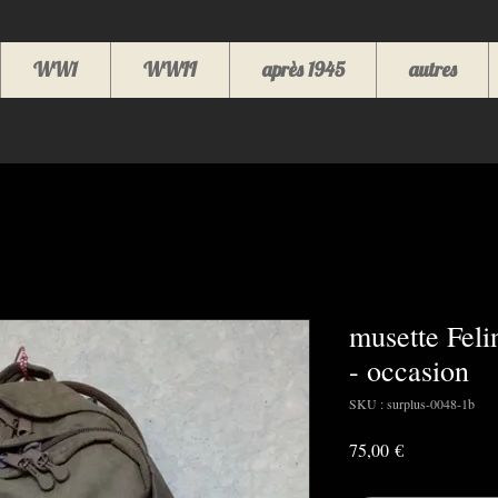
WW1
WWII
après 1945
autres
musette Feli
- occasion
SKU : surplus-0048-1b
Prix
75,00 €