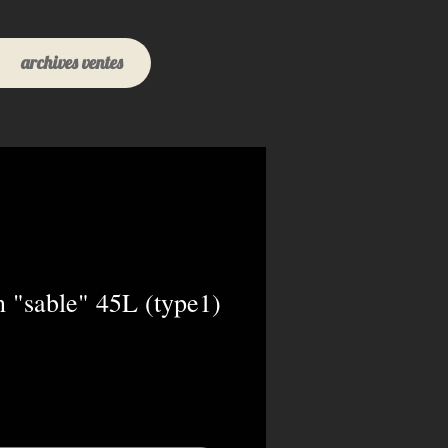
archives ventes
n "sable" 45L (type1)