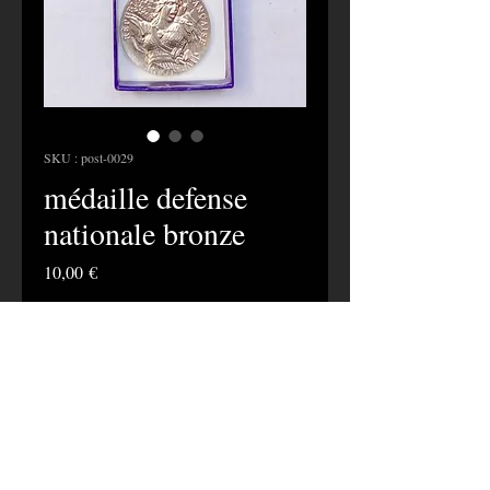
SKU : post-0029
médaille defense
nationale bronze
Prix
10,00 €
Quantité
*
Ajouter au panier
médaille defense nationale bronze neuve