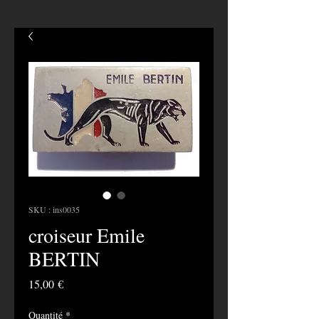
SKU : ins0035
croiseur Emile
BERTIN
Prix
15,00 €
Quantité
*