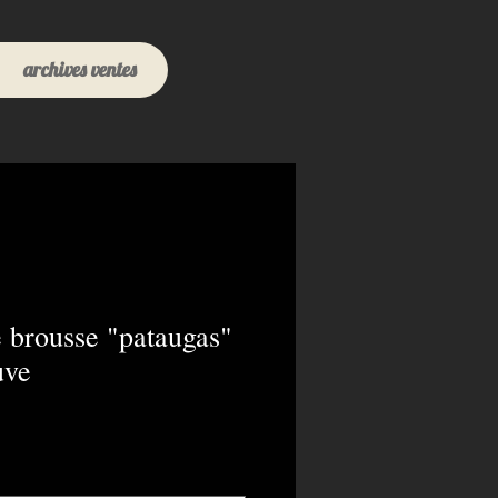
archives ventes
 brousse "pataugas"
uve