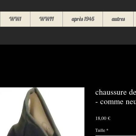
WW1
WWII
après 1945
autres
chaussure de
- comme ne
Prix
18,00 €
Taille
*