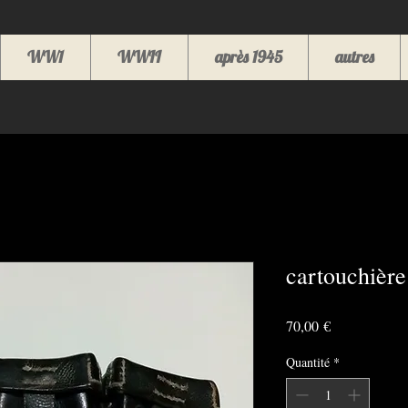
WW1
WWII
après 1945
autres
cartouchière
Prix
70,00 €
Quantité
*