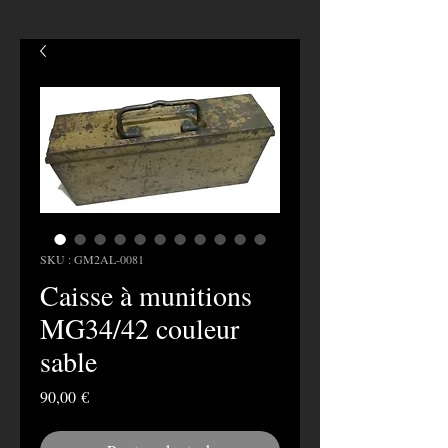
SKU : GM2AL-0081
Caisse à munitions
MG34/42 couleur
sable
Prix
90,00 €