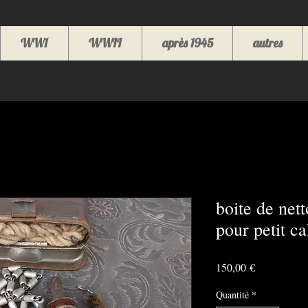
WW1
WWII
après 1945
autres
boite de net
pour petit 
Prix
150,00 €
Quantité
*