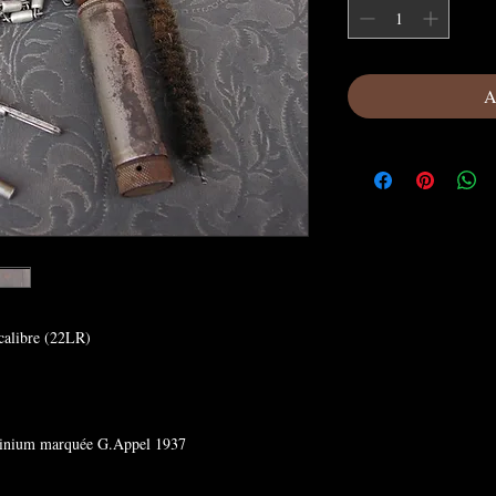
A
 calibre (22LR)
luminium marquée G.Appel 1937