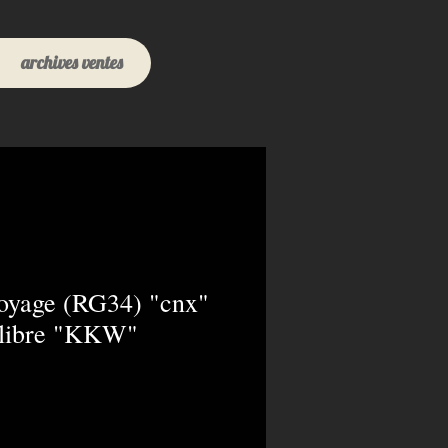
archives ventes
toyage (RG34) "cnx"
calibre "KKW"