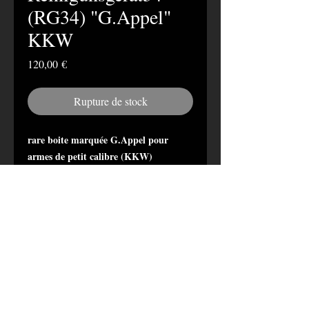
(RG34) "G.Appel"
KKW
Prix
120,00 €
Rupture de stock
rare boite marquée G.Appel pour
armes de petit calibre (KKW)
servant à l'entrainement des recrues HJ,
SS, etc...
- chainette à maillons aluminium.
- burette métallique.
- les 2 écouvillons de petit calibre (brosse
et laiton).
- mèche de nettoyage dans le petit
compartiment.