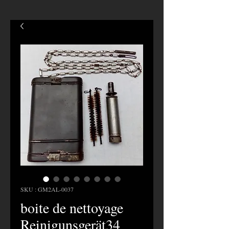
SKU : GM2AL-0037
boite de nettoyage
Reinigunsgerät34