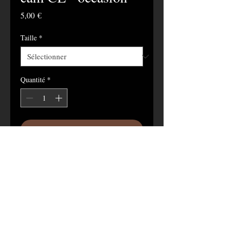
Prix
5,00 €
Taille
*
Quantité
*
Ajouter au panier
OCCASION
Bob armée Française cam CE
photos non contractuellles.