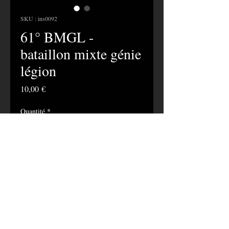
SKU : ins0092
61° BMGL -
bataillon mixte génie
légion
Prix
10,00 €
Quantité
*
Ajouter au panier
insigne du 61° bataillon mixte génie
légion
fabricant Drago