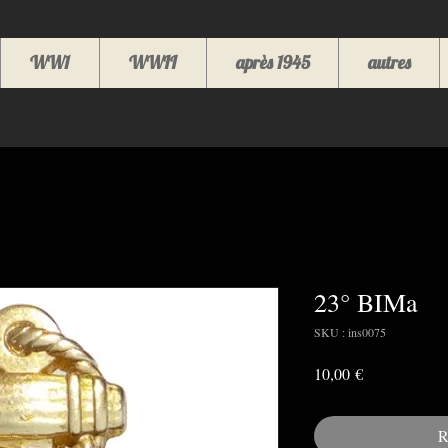
WW1
WWII
après 1945
autres
23° BIMa
SKU : ins0075
Prix
10,00 €
R