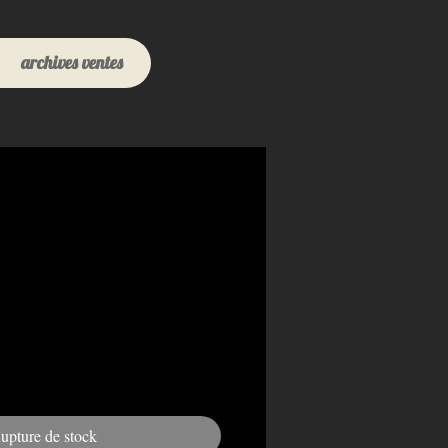
archives ventes
upture de stock